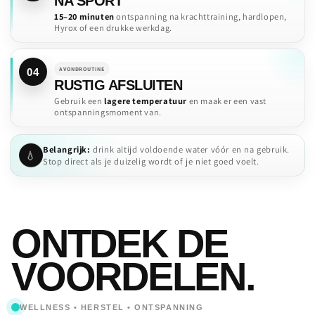
NA SPORT
15–20 minuten
ontspanning na krachttraining, hardlopen,
Hyrox of een drukke werkdag.
AVONDROUTINE
04
RUSTIG AFSLUITEN
Gebruik een
lagere temperatuur
en maak er een vast
ontspanningsmoment van.
Belangrijk:
drink altijd voldoende water vóór en na gebruik.
💧
Stop direct als je duizelig wordt of je niet goed voelt.
ONTDEK DE
VOORDELEN.
WELLNESS • HERSTEL • ONTSPANNING