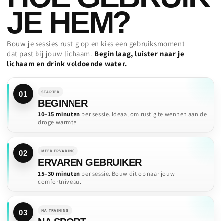
JE HEM?
Bouw je sessies rustig op en kies een gebruiksmoment
dat past bij jouw lichaam.
Begin laag, luister naar je
lichaam en drink voldoende water.
STARTER
01
BEGINNER
10–15 minuten
per sessie. Ideaal om rustig te wennen aan de
droge warmte.
MEER ERVARING
02
ERVAREN GEBRUIKER
15–30 minuten
per sessie. Bouw dit op naar jouw
comfortniveau.
NA TRAINING
03