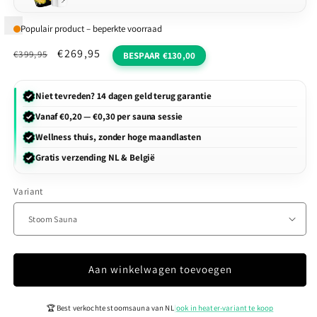
Populair product – beperkte voorraad
Normale
Aanbiedingsprijs
€269,95
€399,95
BESPAAR €130,00
prijs
Niet tevreden?
14 dagen geld terug garantie
Vanaf
€0,20 — €0,30 per sauna sessie
Wellness thuis, zonder hoge maandlasten
Gratis verzending NL & België
Variant
Aan winkelwagen toevoegen
🏆 Best verkochte stoomsauna van NL
|
ook in heater-variant te koop