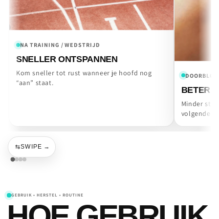
NA TRAINING / WEDSTRIJD
SNELLER ONTSPANNEN
Kom sneller tot rust wanneer je hoofd nog
DOORBLOE
“aan” staat.
BETER 
Minder stijf
volgende se
⇆
SWIPE
→
GEBRUIK • HERSTEL • ROUTINE
HOE GEBRUIK