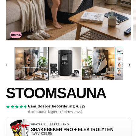
Media
M
1
2
openen
o
in
in
modaal
m
STOOM
SAUNA
★
★
★
★
★
Gemiddelde beoordeling 4,8/5
door sauna-kopers (216 reviews)
GRATIS BIJ BESTELLING
SHAKEBEKER PRO + ELEKTROLYTEN
T.W.V. €39,95