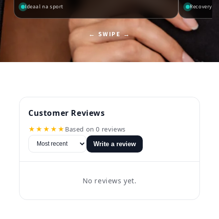
Ideaal na sport
Recovery ro
← SWIPE →
Customer Reviews
★★★★★
Based on 0 reviews
Write a review
No reviews yet.