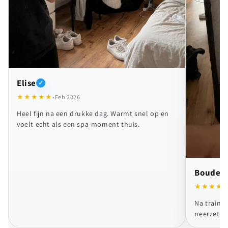
Elise
✓
★★★★★
•
Feb 2026
Heel fijn na een drukke dag. Warmt snel op en
voelt echt als een spa-moment thuis.
Boudew
★★★★
Na trainin
neerzetten