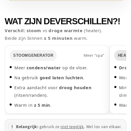
WAT ZIJN DE
VERSCHILLEN?!
Verschil:
stoom
vs
droge warmte
(heater).
Beide zijn binnen
± 5 minuten
warm.
Meer “spa”
STOOMGENERATOR
HEAT
Meer
condens/water
op de vloer.
Drog
Na gebruik
goed laten luchten
.
Word
Extra aandacht voor
droog houden
Minde
(ritsen/randen).
slim).
Warm in
± 5 min
.
Warm
Belangrijk:
gebruik ze
niet tegelijk
. Wel los van elkaar.
!