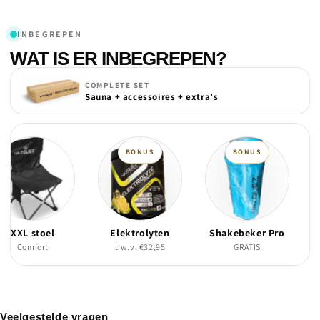
INBEGREPEN
WAT IS ER INBEGREPEN?
COMPLETE SET
Sauna + accessoires + extra’s
BONUS
BONUS
XXL stoel
Elektrolyten
Shakebeker Pro
Comfort
t.w.v. €32,95
GRATIS
Veelgestelde vragen