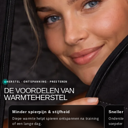
HERSTEL · ONTSPANNING · PRESTEREN
DE VOORDELEN VAN
WARMTEHERSTEL
Minder spierpijn & stijfheid
Sneller h
Diepe warmte helpt spieren ontspannen na training
Ondersteunt
of een lange dag.
soepeler bl