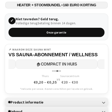
HEATER + STOOMBUNDEL
=
160 EURO KORTING
Niet tevreden? Geld terug.
✓
Volledige terugbetaling binnen 14 dagen.
Onze garantie
📌 WAAROM DEZE SAUNA WINT
VS SAUNA-ABONNEMENT / WELLNESS
🧼
100% PRIVÉ & HYGIËNISCH
Thuis
Saunacentrum
VS
€0,20 – €0,35
€20 – €30
*Indicatie per sessie. Kosten verschillen per locatie en gebruik.
Product informatie
Inhoud