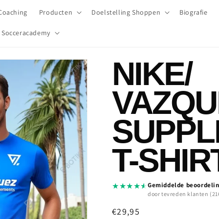
Coaching
Producten
Doelstelling Shoppen
Biografie
Socceracademy
NIKE
/
VAZQU
SUPPL
T-SHIR
★
★
★
★
★
Gemiddelde beoordelin
door tevreden klanten (21
Normale
€29,95