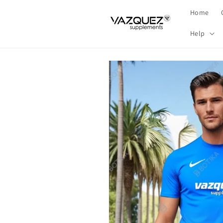
Meteen
naar de
Home
content
Help
Ga direct naar
productinformatie