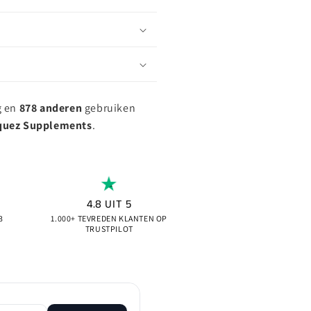
g en
878 anderen
gebruiken
quez Supplements
.
4.8 UIT 5
3
1.000+ TEVREDEN KLANTEN OP
TRUSTPILOT