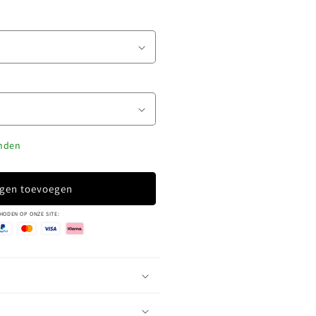
enden
gen toevoegen
HODEN OP ONZE SITE: