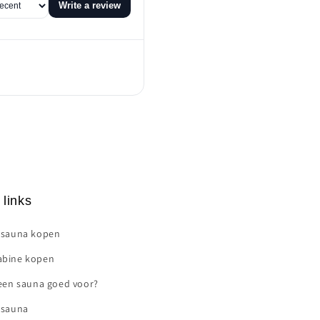
Write a review
 links
 sauna kopen
bine kopen
 een sauna goed voor?
 sauna
ts/