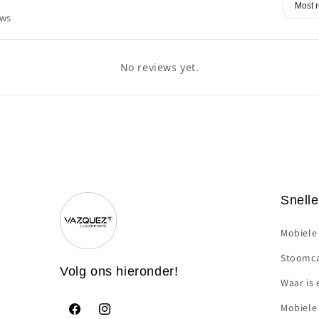
ews
No reviews yet.
Snelle
Mobiele
Stoomca
Volg ons hieronder!
Waar is
Mobiele
Facebook
https://www.instagram.com/vazquezsupplemen