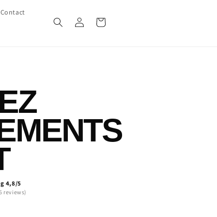
Contact
Inloggen
Winkelwagen
EZ
EMENTS
T
g 4,8/5
6 reviews)