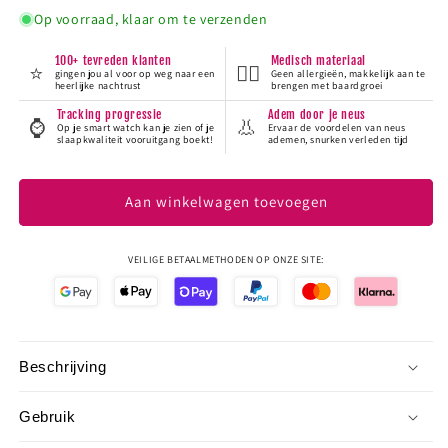
Op voorraad, klaar om te verzenden
100+ tevreden klanten
Medisch materiaal
⭐
👨‍⚕️
gingen jou al voor op weg naar een
Geen allergieën, makkelijk aan te
heerlijke nachtrust
brengen met baardgroei
Tracking progressie
Adem door je neus
⌚
👃
Op je smart watch kan je zien of je
Ervaar de voordelen van neus
slaapkwaliteit vooruitgang boekt!
ademen, snurken verleden tijd
Aan winkelwagen toevoegen
VEILIGE BETAALMETHODEN OP ONZE SITE:
Beschrijving
Gebruik